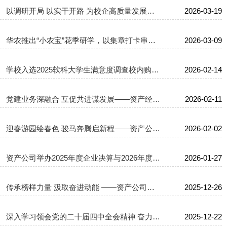
以调研开局 以实干开路 为校企高质量发展蓄势赋能：资产公司党总...
2026-03-19
华农推出“小农宝”花季研学，以集章打卡串联自然教育新体验
2026-03-09
学校入选2025软科大学生满意度调查校内购物最满意高校榜单全国前...
2026-02-14
党建业务深融合 互促共进谋发展——资产经营公司赴华农温氏畜牧开...
2026-02-11
迎春游园绘春色 骏马奔腾启新程——资产公司举办迎新春游园暨第四...
2026-02-02
资产公司举办2025年度企业决算与2026年度企业全面预算培训会
2026-01-27
传承榜样力量 汲取奋进动能 ——资产公司党总支开展专题学习活动
2025-12-26
深入学习领会党的二十届四中全会精神 奋力书写学校高质量发展的...
2025-12-22