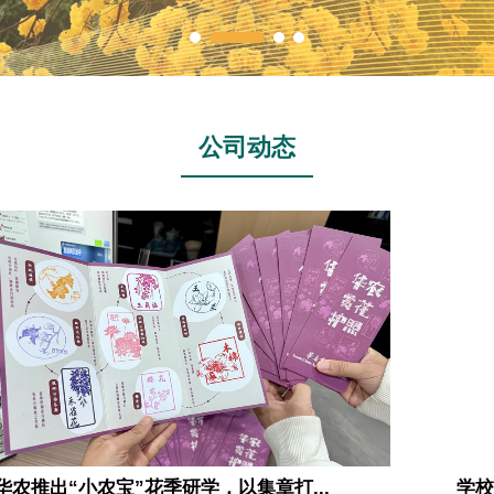
公司动态
华农推出“小农宝”花季研学，以集章打...
学校