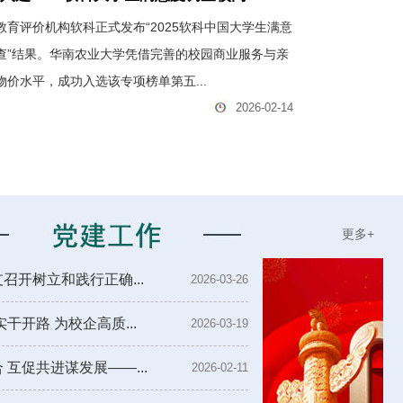
教育评价机构软科正式发布“2025软科中国大学生满意
为
查”结果。华南农业大学凭借完善的校园商业服务与亲
作
物价水平，成功入选该专项榜单第五...
东
2026-02-14
更多+
开树立和践行正确...
2026-03-26
干开路 为校企高质...
2026-03-19
互促共进谋发展——...
2026-02-11