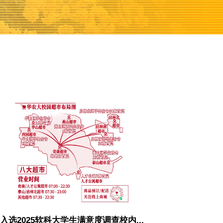
入选2025软科大学生满意度调查校内...
党